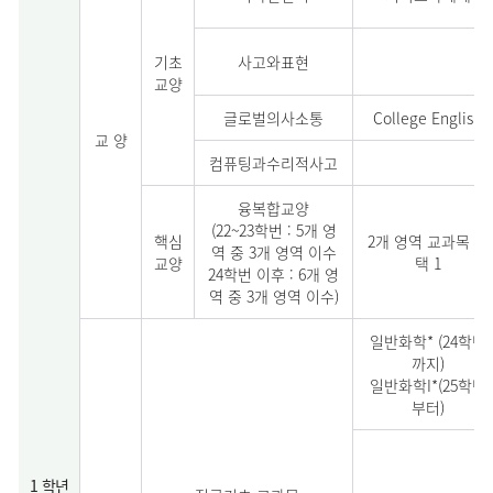
기초
사고와표현
교양
글로벌의사소통
College English
교 양
컴퓨팅과수리적사고
융복합교양
(22~23학번 : 5개 영
핵심
2개 영역 교과목 각
역 중 3개 영역 이수
교양
택 1
24학번 이후 : 6개 영
역 중 3개 영역 이수)
일반화학* (24학번
까지)
일반화학I*(25학번
부터)
1 학년