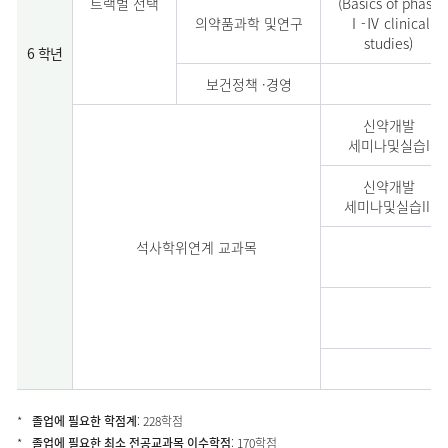
트랙별 선택
(Basics of phase
의약품과학 및연구
Ⅰ-Ⅳ clinical
studies)
6 학년
보건정책 ·경영
신약개발
세미나및실습I
신약개발
세미나및실습III
석사학위연계 교과목
졸업에 필요한 학점계
: 228학점
졸업에 필요한 최소 전공교과목 이수학점
: 170학점