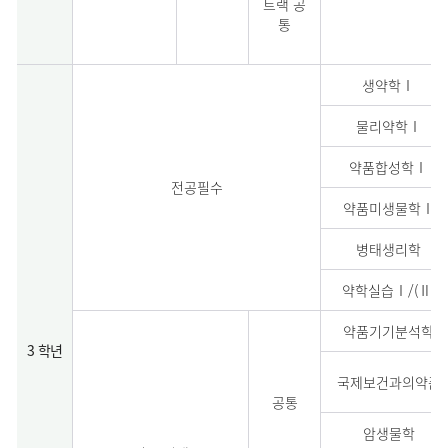
트랙 공
통
생약학Ⅰ
물리약학Ⅰ
약품합성학Ⅰ
전공필수
약품미생물학Ⅰ
병태생리학
약학실습Ⅰ/(Ⅱ)
약품기기분석학
3 학년
국제보건과의약품
공통
암생물학