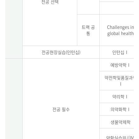
전공 선택
트랙 공
Challenges in
통
global health
전공현장실습(인턴십)
인턴십Ⅰ
예방약학Ⅰ
약전학및품질과학
Ⅰ
약리학Ⅰ
전공 필수
의약화학Ⅰ
생물약제학
약학실습Ⅲ/(Ⅳ)