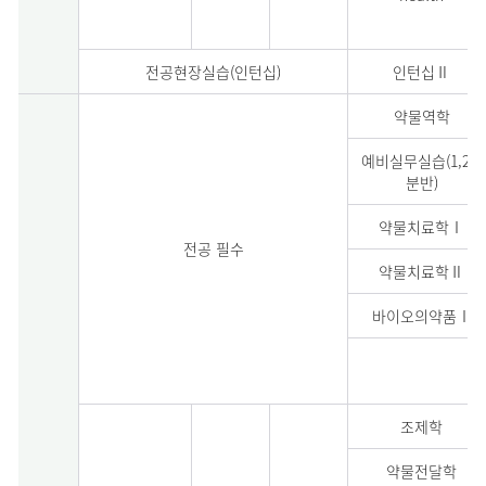
전공현장실습(인턴십)
인턴십Ⅱ
약물역학
예비실무실습(1,2,3
분반)
약물치료학Ⅰ
전공 필수
약물치료학Ⅱ
바이오의약품Ⅰ
조제학
약물전달학