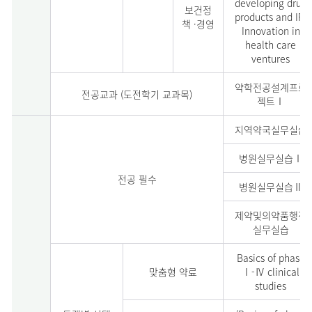
developing drug
보건정
products and IP)
책 ·경영
Innovation in
health care
ventures
약학전공설계프로
전공교과 (도전학기 교과목)
젝트Ⅰ
지역약국실무실습
병원실무실습Ⅰ
전공 필수
병원실무실습Ⅱ
제약및의약품행정
실무실습
Basics of phase
맞춤형 약료
Ⅰ-Ⅳ clinical
studies