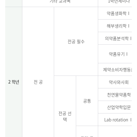
기타 교과목
1학년세미나
약품생화학Ⅰ
해부생리학Ⅰ
의약품분석학Ⅰ
전공 필수
약품유기Ⅰ
제약소비자행동론
2 학년
전 공
약사와사회
천연물약품학
공통
산업약학입문
전공 선
택
Lab rotation Ⅱ