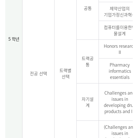
공통
제약산업의
기업가정신과혁신
컴퓨터를이용한약
물설계
5 학년
Honors research
Ⅱ
트랙공
통
Pharmacy
트랙별
informatics
전공 선택
선택
essentials
Challenges and
자기설
issues in
계
developing drug
products and IP
(Challenges and
issues in