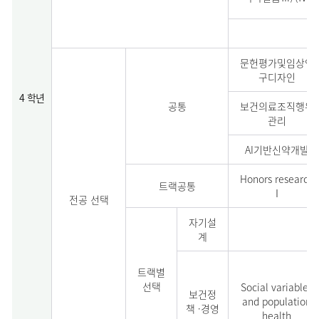
문헌평가및임상연
구디자인
4 학년
공통
보건의료조직행위
관리
AI기반신약개발
Honors research
트랙공통
Ⅰ
전공 선택
자기설
계
트랙별
선택
Social variables
보건정
and population
책 ·경영
health