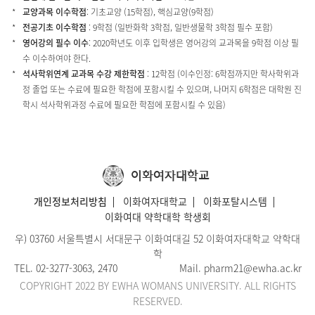
교양과목 이수학점
: 기초교양 (15학점), 핵심교양(9학점)
전공기초 이수학점
: 9학점 (일반화학 3학점, 일반생물학 3학점 필수 포함)
영어강의 필수 이수
: 2020학년도 이후 입학생은 영어강의 교과목을 9학점 이상 필
수 이수하여야 한다.
석사학위연계 교과목 수강 제한학점
: 12학점 (이수인정: 6학점까지만 학사학위과
정 졸업 또는 수료에 필요한 학점에 포함시킬 수 있으며, 나머지 6학점은 대학원 진
학시 석사학위과정 수료에 필요한 학점에 포함시킬 수 있음)
이화여자대학교
개인정보처리방침
이화여자대학교
이화포탈시스템
이화여대 약학대학 학생회
우) 03760 서울특별시 서대문구 이화여대길 52 이화여자대학교 약학대
학
TEL.
02-3277-3063
, 2470
Mail.
pharm21@ewha.ac.kr
COPYRIGHT 2022 BY EWHA WOMANS UNIVERSITY. ALL RIGHTS
RESERVED.