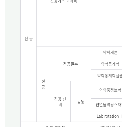
전공기초 교과목
전 공
약학개론
전공필수
약학통계학
약학통계학실습
전
공
의약품정보학
전공 선
공통
택
천연물약용소재학
Lab rotation Ⅰ